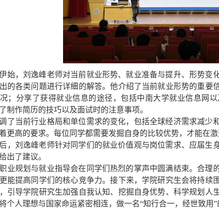
伊始，刘逸峰老师对当前就业形势、就业准备与提升、形势变
出的各类问题进行详细的解答。
他
介绍
了
当前就业形势的重要
况；分享
了
获得就业信息的途径，包括中南大学就业信息网以
了
制作简历的技巧以及面试时的注意事项。
调了当前行业格局和单位需求的变化，包括全球经济需求减少
着
更高的要求
。
每位同学
都
需要发掘自身的比较优势，才能在激
后，刘逸峰老师
针
对同学们
的
就业价值观与岗位需求、应届生
给出了
建议。
职业规划与就业指导会在同学们热烈的掌声中圆满结束。合理
更能提高同学们的核心竞争力。接下来，学院研究生会将持续
，引导学院研究生加强自我认知、挖掘自身优势、科学规划人
将个人理想与国家命运紧密相连，做一名
“知行合一，经世致用