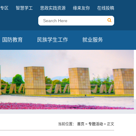
专区
智慧学工
思政实践资源
缘来友你
在线投稿
国防教育
民族学生工作
就业服务
当前位置：
首页
>
专题活动
> 正文