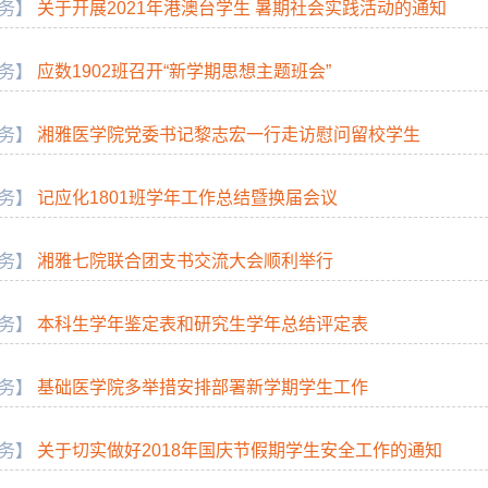
务】
关于开展2021年港澳台学生 暑期社会实践活动的通知
务】
应数1902班召开“新学期思想主题班会”
务】
湘雅医学院党委书记黎志宏一行走访慰问留校学生
务】
记应化1801班学年工作总结暨换届会议
务】
湘雅七院联合团支书交流大会顺利举行
务】
本科生学年鉴定表和研究生学年总结评定表
务】
基础医学院多举措安排部署新学期学生工作
务】
关于切实做好2018年国庆节假期学生安全工作的通知