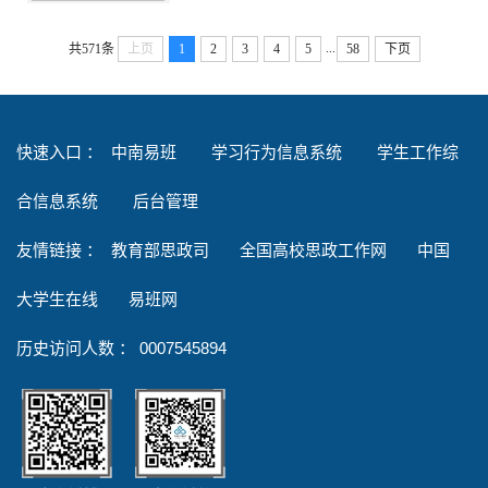
...
共571条
上页
1
2
3
4
5
58
下页
快速入口 ：
中南易班
学习行为信息系统
学生工作综
合信息系统
后台管理
友情链接
：
教育部思政司
全国高校思政工作网
中国
大学生在线
易班网
历史访问人数 ：
0007545894