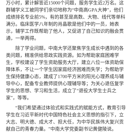
万小时，累计解答近15000个问题，服务学生近2万名。这
群辅学义工被同学们亲切地称为“中南高GPA大神”，他们
成绩排名专业前5%，有的甚至是高数、大物、线代等单科
满分。临床医学八年制的肖晶歌是他们中的一员，她表
示，辅学工作既帮助了他人，又促进了自己知识的融会贯
通，一举两得。
除了学业问题，中南大学还聚焦学生成长中遇到的各
类问题，精准供给思政实践资源。如为帮助家庭困难学
生，学校建设了学生资助服务大厅，建立八位一体资助保
障体系，不让一个学生因家庭经济困难而失学；为帮助学
生保持健康心态，建成了
1700平方米的阳光心理养成与辅
导中心，配备专业教师提供心理辅导等；为关心退伍复学
学生的思想、学习和生活，成立了“退役大学生士兵之
家”，等等。
“我们希望通过体验式和实践式的赋能方式，教育引导
学生在习近平新时代中国特色社会主义思想的指引下，立
大志、明大德、成大才、担大任，为中华民族伟大复兴贡
献自己的青春力量。”中南大学党委副书记黄健陵说。