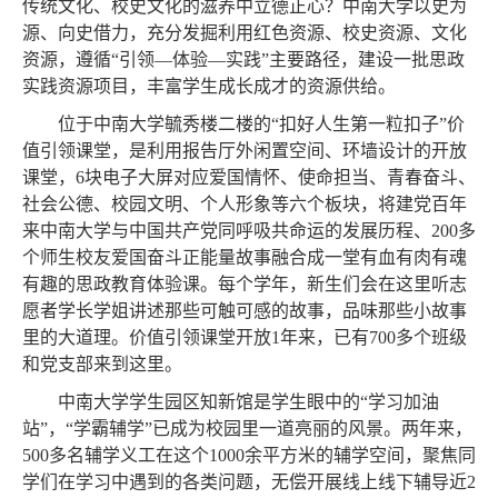
传统文化、校史文化的滋养中立德正心？中南大学以史为
源、向史借力，充分发掘利用红色资源、校史资源、文化
资源，遵循“引领—体验—实践”主要路径，建设一批思政
实践资源项目，丰富学生成长成才的资源供给。
位于中南大学毓秀楼二楼的
“扣好人生第一粒扣子”价
值引领课堂，是利用报告厅外闲置空间、环墙设计的开放
课堂，6块电子大屏对应爱国情怀、使命担当、青春奋斗、
社会公德、校园文明、个人形象等六个板块，将建党百年
来中南大学与中国共产党同呼吸共命运的发展历程、200多
个师生校友爱国奋斗正能量故事融合成一堂有血有肉有魂
有趣的思政教育体验课。每个学年，新生们会在这里听志
愿者学长学姐讲述那些可触可感的故事，品味那些小故事
里的大道理。价值引领课堂开放1年来，已有700多个班级
和党支部来到这里。
中南大学学生园区知新馆是学生眼中的
“学习加油
站”，“学霸辅学”已成为校园里一道亮丽的风景。两年来，
500多名辅学义工在这个1000余平方米的辅学空间，聚焦同
学们在学习中遇到的各类问题，无偿开展线上线下辅导近2