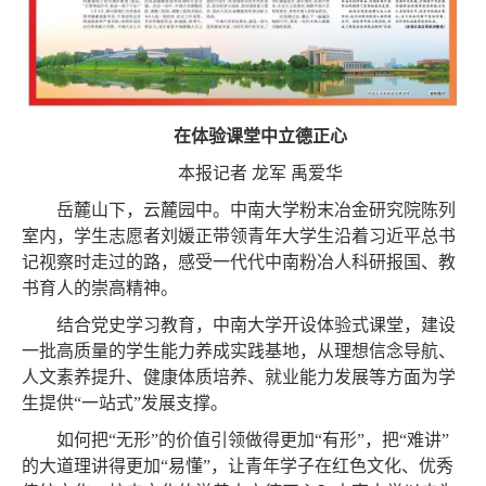
在体验课堂中立德正心
本报记者
龙军 禹爱华
岳麓山下，云麓园中。中南大学粉末冶金研究院陈列
室内，学生志愿者刘媛正带领青年大学生沿着习近平总书
记视察时走过的路，感受一代代中南粉冶人科研报国、教
书育人的崇高精神。
结合党史学习教育，中南大学开设体验式课堂，建设
一批高质量的学生能力养成实践基地，从理想信念导航、
人文素养提升、健康体质培养、就业能力发展等方面为学
生提供
“一站式”发展支撑。
如何把
“无形”的价值引领做得更加“有形”，把“难讲”
的大道理讲得更加“易懂”，让青年学子在红色文化、优秀