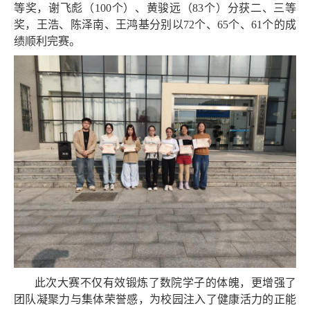
等奖，谢飞彪（100个）、黄骏远（83个）分获二、三等
奖，王浩、陈泽南、王鸿基分别以72个、65个、61个的成
绩顺利完赛。
此次大赛不仅有效锻炼了数院学子的体魄，更增强了
团队凝聚力与集体荣誉感，为校园注入了健康活力的正能