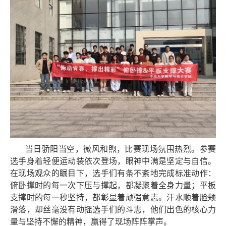
当日骄阳当空，微风和煦，比赛现场氛围热烈。参赛
选手身着轻便运动装依次登场，眼神中满是坚定与自信。
在现场观众的瞩目下，选手们有条不紊地完成标准动作：
俯卧撑时的每一次下压与撑起，都凝聚着全身力量；平板
支撑时的每一秒坚持，都彰显着顽强意志。汗水顺着脸颊
滑落，却丝毫没有动摇选手们的斗志，他们出色的核心力
量与坚持不懈的精神，赢得了现场阵阵掌声。