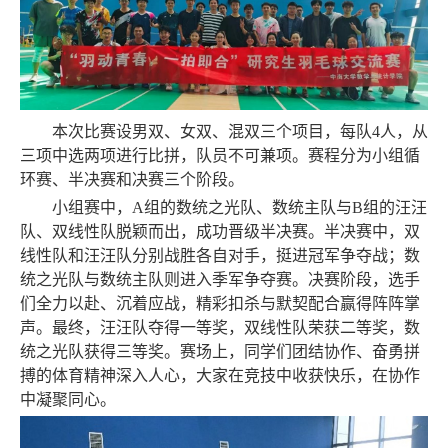
本次比赛设男双、女双、混双三个项目，每队
4人，从
三项中选两项进行比拼，队员不可兼项。赛程分为小组循
环赛、半决赛和决赛三个阶段。
小组赛中，
A组的数统之光队、数统主队与B组的汪汪
队、双线性队脱颖而出，成功晋级半决赛。半决赛中，双
线性队和汪汪队分别战胜各自对手，挺进冠军争夺战；数
统之光队与数统主队则进入季军争夺赛。决赛阶段，选手
们全力以赴、沉着应战，精彩扣杀与默契配合赢得阵阵掌
声。最终，汪汪队夺得一等奖，双线性队荣获二等奖，数
统之光队获得三等奖。赛场上，同学们团结协作、奋勇拼
搏的体育精神深入人心，大家在竞技中收获快乐，在协作
中凝聚同心。