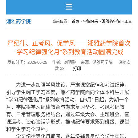
湘雅药学院
当前位置：
首页
>
学院风采
>
湘雅药学院
> 正文
严纪律、正考风、促学风——湘雅药学院首次
“学习纪律强化月”系列教育活动圆满完成
发布时间：2026-06-25 作者: 刘明翀 来源: 湘雅药学院 浏览次
数:
32
打印
为进一步加强学风建设，严肃课堂纪律和考试纪律，
引导学生端正学习态度，湘雅药学院面向全体本科生开展
“
学习纪律强化月
”
系列教育活动。自
6
月
1
日起，为期一个
月，学院将学习纪律教育与期末复习备考、考风考纪教
育、日常管理服务相结合，通过年级大会、主题班会、查
课巡考、谈心谈话等形式，推动纪律要求落到班级、课堂
和学生学习全过程。
学习纪律强化月期间，各年级辅导员结合学生实际，