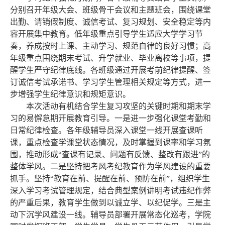
分别召开年级大会、班级骨干会议和主题班会，围绕课堂
出勤、请销假制度、诚信考试、复习规划、安全稳定等内
容开展集中教育。低年级重点引导学生适应大学学习节
奏，养成按时上课、主动学习、规范自律的良好习惯；高
年级重点围绕期末考试、升学就业、毕业离校等事项，提
醒学生严守纪律底线。各班级通过开展考前纪律提醒、签
订诚信考试承诺书、学习学生管理相关规定等方式，进一
步增强学生纪律意识和规矩意识。
本次活动有机结合学生复习攻坚的关键时期和期末学
习的易懈怠期开展教育引导。一是进一步强化课堂考勤和
日常纪律检查。各年级辅导员深入课堂一线开展查课听
课，重点检查学课堂状态情况，及时掌握到课率和学习氛
围，推动形成
“
查课有记录、问题有反馈、整改有跟进
”
的
整体学风。二是坚持把考风考纪教育作为学风建设的重要
抓手。坚持
“
教育在前、提醒在前、预防在前
”
，组织学生
深入学习考试管理规定，结合典型案例讲明考试违纪作弊
的严重后果，教育学生做到以诚立学、以纪促学。三是主
动下沉学风建设一线。辅导员部署开展常态化巡考，学院